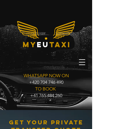
my
eu
taxi
WHATSAPP NOW ON
+420 704 746 490
TO BOOK
+41 765 484 260
Get Your Private