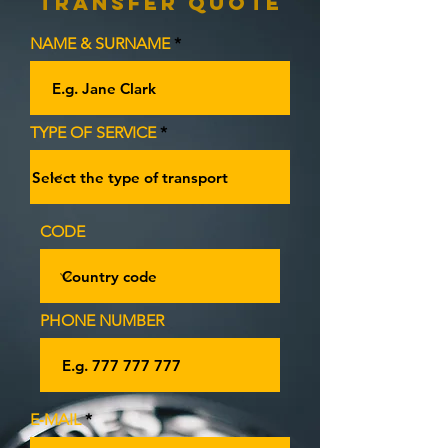
Transfer Quote
NAME & SURNAME
TYPE OF SERVICE
CODE
PHONE NUMBER
E‑MAIL