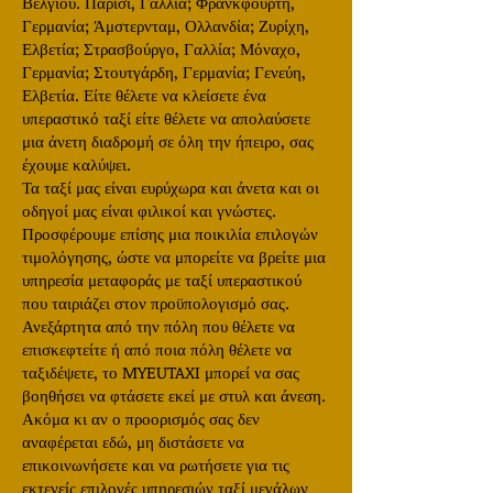
Βελγίου. Παρίσι, Γαλλία; Φρανκφούρτη,
Γερμανία; Άμστερνταμ, Ολλανδία; Ζυρίχη,
Ελβετία; Στρασβούργο, Γαλλία; Μόναχο,
Γερμανία; Στουτγάρδη, Γερμανία; Γενεύη,
Ελβετία. Είτε θέλετε να κλείσετε ένα
υπεραστικό ταξί είτε θέλετε να απολαύσετε
μια άνετη διαδρομή σε όλη την ήπειρο, σας
έχουμε καλύψει.
Τα ταξί μας είναι ευρύχωρα και άνετα και οι
οδηγοί μας είναι φιλικοί και γνώστες.
Προσφέρουμε επίσης μια ποικιλία επιλογών
τιμολόγησης, ώστε να μπορείτε να βρείτε μια
υπηρεσία μεταφοράς με ταξί υπεραστικού
που ταιριάζει στον προϋπολογισμό σας.
Ανεξάρτητα από την πόλη που θέλετε να
επισκεφτείτε ή από ποια πόλη θέλετε να
ταξιδέψετε, το MYEUTAXI μπορεί να σας
βοηθήσει να φτάσετε εκεί με στυλ και άνεση.
Ακόμα κι αν ο προορισμός σας δεν
αναφέρεται εδώ, μη διστάσετε να
επικοινωνήσετε και να ρωτήσετε για τις
εκτενείς επιλογές υπηρεσιών ταξί μεγάλων