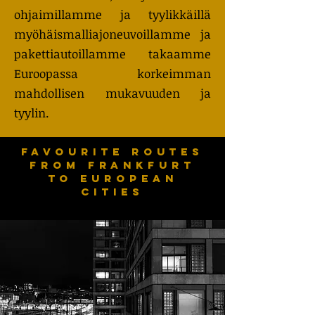
ohjaimillamme ja tyylikkäillä
myöhäismalliajoneuvoillamme ja
pakettiautoillamme takaamme
Euroopassa korkeimman
mahdollisen mukavuuden ja
tyylin.
Favourite routes
from FRANKFURT
to European
cities