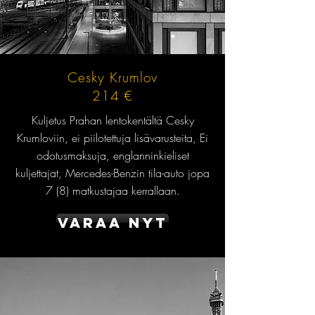
Cesky Krumlov
214 €
Kuljetus Prahan lentokentältä Cesky
Krumloviin, ei piilotettuja lisävarusteita, Ei
odotusmaksuja, englanninkieliset
kuljettajat, Mercedes-Benzin tila-auto jopa
7 (8) matkustajaa kerrallaan.
Varaa nyt