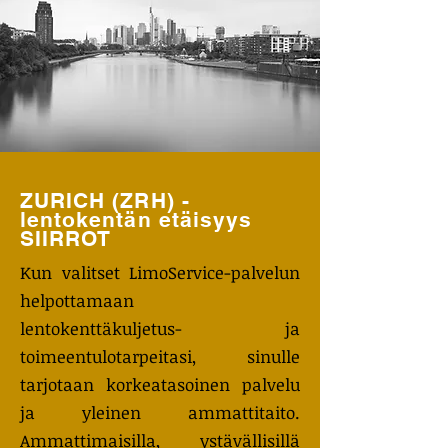
ZURICH (ZRH) -
lentokentän etäisyys
SIIRROT
Kun valitset LimoService-palvelun
helpottamaan
lentokenttäkuljetus- ja
toimeentulotarpeitasi, sinulle
tarjotaan korkeatasoinen palvelu
ja yleinen ammattitaito.
Ammattimaisilla, ystävällisillä