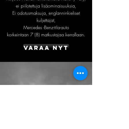
ei piilotettuja lisäominaisuuksia,
Ei odotusmaksuja, englanninkieliset
kuljettajat,
Mercedes -Benz-tila-auto
korkeintaan 7 (8) matkustajaa kerrallaan.
Varaa nyt