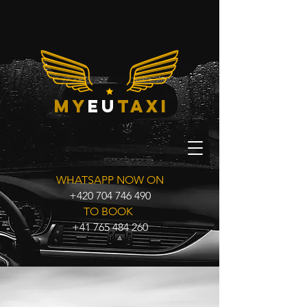
my
eu
taxi
WHATSAPP NOW ON
+420 704 746 490
TO BOOK
+41 765 484 260