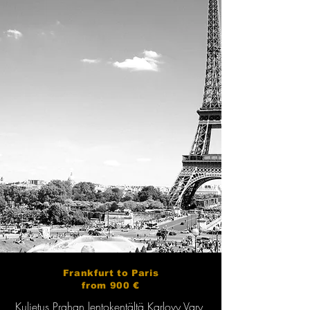
Frankfurt to Paris
from 900 €
Kuljetus Prahan lentokentältä Karlovy Vary,