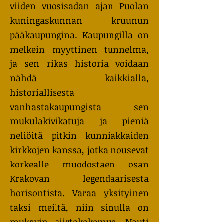
viiden vuosisadan ajan Puolan
kuningaskunnan kruunun
pääkaupungina. Kaupungilla on
melkein myyttinen tunnelma,
ja sen rikas historia voidaan
nähdä kaikkialla,
historiallisesta
vanhastakaupungista sen
mukulakivikatuja ja pieniä
neliöitä pitkin kunniakkaiden
kirkkojen kanssa, jotka nousevat
korkealle muodostaen osan
Krakovan legendaarisesta
horisontista. Varaa yksityinen
taksi meiltä, niin sinulla on
mukavin siirtokokemus. Nauti