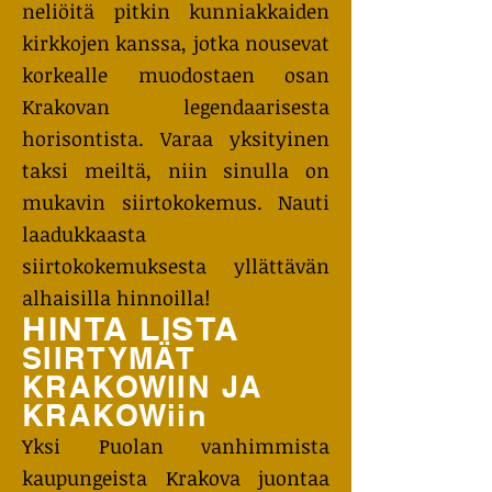
neliöitä pitkin kunniakkaiden
kirkkojen kanssa, jotka nousevat
korkealle muodostaen osan
Krakovan legendaarisesta
horisontista. Varaa yksityinen
taksi meiltä, niin sinulla on
mukavin siirtokokemus. Nauti
laadukkaasta
siirtokokemuksesta yllättävän
alhaisilla hinnoilla!
HINTA LISTA
SIIRTYMÄT
KRAKOWIIN JA
KRAKOWiin
Yksi Puolan vanhimmista
kaupungeista Krakova juontaa