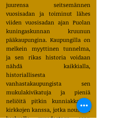
juurensa seitsemännen
vuosisadan ja toiminut lähes
viiden vuosisadan ajan Puolan
kuningaskunnan kruunun
pääkaupungina. Kaupungilla on
melkein myyttinen tunnelma,
ja sen rikas historia voidaan
nähdä kaikkialla,
historiallisesta
vanhastakaupungista sen
mukulakivikatuja ja pieniä
neliöitä pitkin kunniakkaiden
kirkkojen kanssa, jotka nousevat
korkealle muodostaen osan
Krakovan legendaarisesta