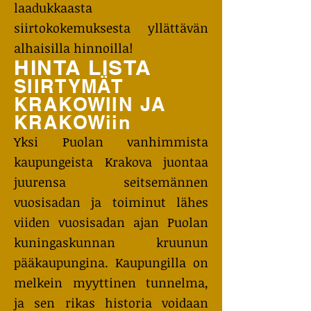
laadukkaasta
siirtokokemuksesta yllättävän
alhaisilla hinnoilla!
HINTA LISTA
SIIRTYMÄT
KRAKOWIIN JA
KRAKOWiin
Yksi Puolan vanhimmista
kaupungeista Krakova juontaa
juurensa seitsemännen
vuosisadan ja toiminut lähes
viiden vuosisadan ajan Puolan
kuningaskunnan kruunun
pääkaupungina. Kaupungilla on
melkein myyttinen tunnelma,
ja sen rikas historia voidaan