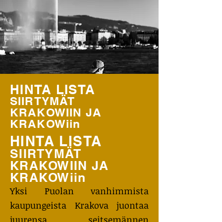
HINTA LISTA
SIIRTYMÄT
KRAKOWIIN JA
KRAKOWiin
HINTA LISTA
SIIRTYMÄT
KRAKOWIIN JA
KRAKOWiin
Yksi Puolan vanhimmista
kaupungeista Krakova juontaa
juurensa seitsemännen