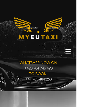
my
eu
taxi
WHATSAPP NOW ON
+420 704 746 490
TO BOOK
+41 765 484 260