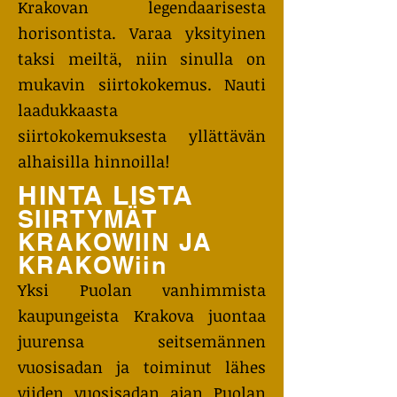
Krakovan legendaarisesta
horisontista. Varaa yksityinen
taksi meiltä, niin sinulla on
mukavin siirtokokemus. Nauti
laadukkaasta
siirtokokemuksesta yllättävän
alhaisilla hinnoilla!
HINTA LISTA
SIIRTYMÄT
KRAKOWIIN JA
KRAKOWiin
Yksi Puolan vanhimmista
kaupungeista Krakova juontaa
juurensa seitsemännen
vuosisadan ja toiminut lähes
viiden vuosisadan ajan Puolan