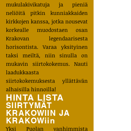
mukulakivikatuja ja pieniä
neliöitä pitkin kunniakkaiden
kirkkojen kanssa, jotka nousevat
korkealle muodostaen osan
Krakovan legendaarisesta
horisontista. Varaa yksityinen
taksi meiltä, niin sinulla on
mukavin siirtokokemus. Nauti
laadukkaasta
siirtokokemuksesta yllättävän
alhaisilla hinnoilla!
HINTA LISTA
SIIRTYMÄT
KRAKOWIIN JA
KRAKOWiin
Yksi Puolan vanhimmista