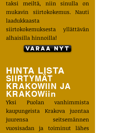
taksi meiltä, niin sinulla on
mukavin siirtokokemus. Nauti
laadukkaasta
siirtokokemuksesta yllättävän
alhaisilla hinnoilla!
Varaa nyt
HINTA LISTA
SIIRTYMÄT
KRAKOWIIN JA
KRAKOWiin
Yksi Puolan vanhimmista
kaupungeista Krakova juontaa
juurensa seitsemännen
vuosisadan ja toiminut lähes