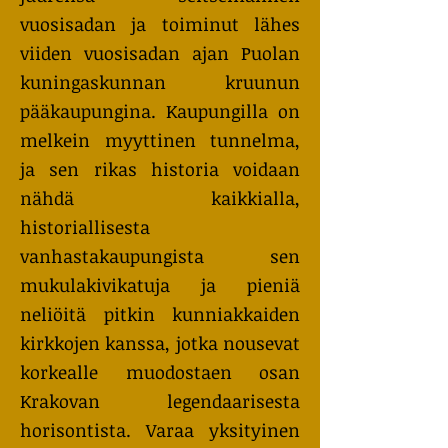
vuosisadan ja toiminut lähes
viiden vuosisadan ajan Puolan
kuningaskunnan kruunun
pääkaupungina. Kaupungilla on
melkein myyttinen tunnelma,
ja sen rikas historia voidaan
nähdä kaikkialla,
historiallisesta
vanhastakaupungista sen
mukulakivikatuja ja pieniä
neliöitä pitkin kunniakkaiden
kirkkojen kanssa, jotka nousevat
korkealle muodostaen osan
Krakovan legendaarisesta
horisontista. Varaa yksityinen