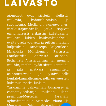
laivasto
Ajoneuvot ovat siistejä, ylellisiä,
mukavia, kohtuuhintaisia ​​ja
savuttomia. Meillä on ajoneuvoja eri
matkustajamäärille, jotka sopivat
erinomaisesti erilaisiin kuljetuksiin,
mukaan lukien kaukotaksipalvelu,
ovelta ovelle -palvelu ja pitkän matkan
kuljetuksia. Tarvitsetpa kuljetuksen
Milanosta Müncheniin, Pariisista
Frankfurtiin, Genevestä Torinoon,
Berliinistä Amsterdamiin tai moniin
muihin, meiltä löydät sinut. Rentoudu
ja jätä matkasi suunnittelu
asiantuntevalle ja ystävälliselle
henkilökunnallemme, jolla on vuosien
kokemus matkailualalta.
Tarjoamme valikoiman business- ja
economy-sedaneja, mukaan lukien
premium-Mercedes E-sarjan.
Ryhmämatkoille Mercedes Viano- ja
Mercedes Vito -tila-autoillamme