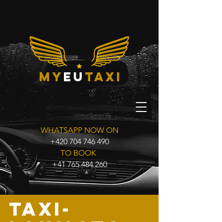
my
eu
taxi
WHATSAPP NOW ON
+420 704 746 490
TO BOOK
+41 765 484 260
TAXI-