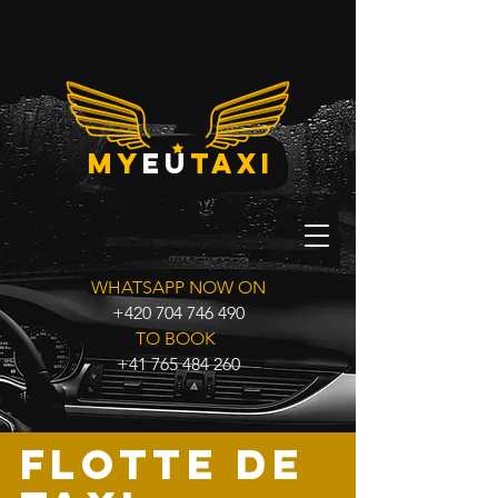
my
eu
taxi
WHATSAPP NOW ON
+420 704 746 490
TO BOOK
+41 765 484 260
Flotte de