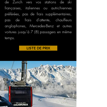
de Zurich vers vos stations de ski
françaises, italiennes ou autrichiennes
préférées, pas de frais supplémentaires,
pas de frais d'attente, chauffeurs
anglophones, Mercedes-Benz et autres
voitures jusqu'à 7 (8) passagers en même
temps.
LISTE DE PRIX