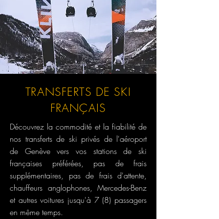
TRANSFERTS DE SKI
FRANÇAIS
Découvrez la commodité et la fiabilité de
nos transferts de ski privés de l'aéroport
de Genève vers vos stations de ski
françaises préférées, pas de frais
supplémentaires, pas de frais d'attente,
chauffeurs anglophones, Mercedes-Benz
et autres voitures jusqu'à 7 (8) passagers
en même temps.