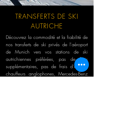
TRANSFERTS DE SKI
AUTRICHE
Découvrez la commodité et la fiabilité de
nos transferts de ski privés de l'aéroport
de Munich vers vos stations de ski
autrichiennes préférées, pas de frais
supplémentaires, pas de frais d'attente,
chauffeurs anglophones, Mercedes-Benz
et autres voitures jusqu'à 7 (8) passagers
en même temps.
LISTE DE PRIX