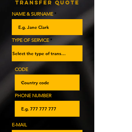
Transfer Quote
NAME & SURNAME
TYPE OF SERVICE
CODE
PHONE NUMBER
E‑MAIL