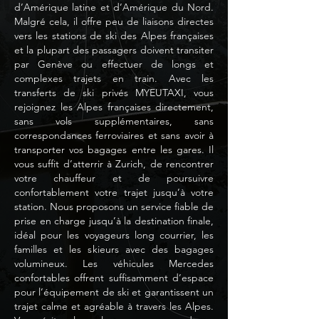
d’Amérique latine et d’Amérique du Nord.
Malgré cela, il offre peu de liaisons directes
vers les stations de ski des Alpes françaises
et la plupart des passagers doivent transiter
par Genève ou effectuer de longs et
complexes trajets en train. Avec les
transferts de ski privés MYEUTAXI, vous
rejoignez les Alpes françaises directement,
sans vols supplémentaires, sans
correspondances ferroviaires et sans avoir à
transporter vos bagages entre les gares. Il
vous suffit d’atterrir à Zurich, de rencontrer
votre chauffeur et de poursuivre
confortablement votre trajet jusqu’à votre
station. Nous proposons un service fiable de
prise en charge jusqu’à la destination finale,
idéal pour les voyageurs long courrier, les
familles et les skieurs avec des bagages
volumineux. Les véhicules Mercedes
confortables offrent suffisamment d’espace
pour l’équipement de ski et garantissent un
trajet calme et agréable à travers les Alpes.