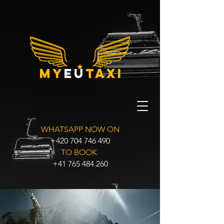
my
eu
taxi
WHATSAPP NOW ON
+420 704 746 490
TO BOOK
+41 765 484 260