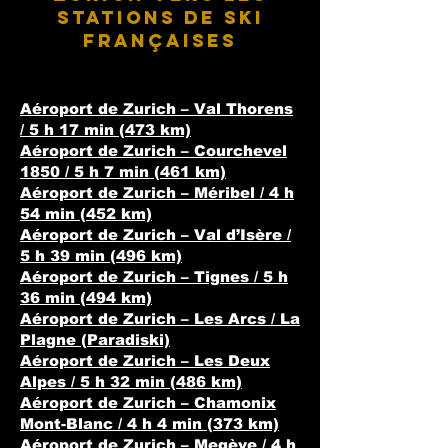
stations de ski
françaises
Aéroport de Zurich – Val Thorens
/ 5 h 17 min (473 km)
Aéroport de Zurich – Courchevel
1850 / 5 h 7 min (461 km)
Aéroport de Zurich – Méribel / 4 h
54 min (452 km)
Aéroport de Zurich – Val d’Isère /
5 h 39 min (496 km)
Aéroport de Zurich – Tignes / 5 h
36 min (494 km)
Aéroport de Zurich – Les Arcs / La
Plagne (Paradiski)
Aéroport de Zurich – Les Deux
Alpes / 5 h 32 min (486 km)
Aéroport de Zurich – Chamonix
Mont-Blanc / 4 h 4 min (373 km)
Aéroport de Zurich – Megève / 4 h