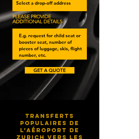
PLEASE PROVIDE
ADDITIONAL DETAILS
GET A QUOTE
Transferts
populaires de
l’aéroport de
Zurich vers les