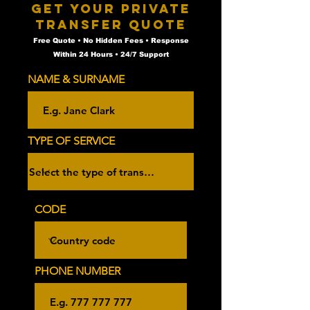
Get Your Private
Transfer Quote
Free Quote • No Hidden Fees • Response
Within 24 Hours • 24/7 Support
NAME & SURNAME
TYPE OF SERVICE
CODE
PHONE NUMBER