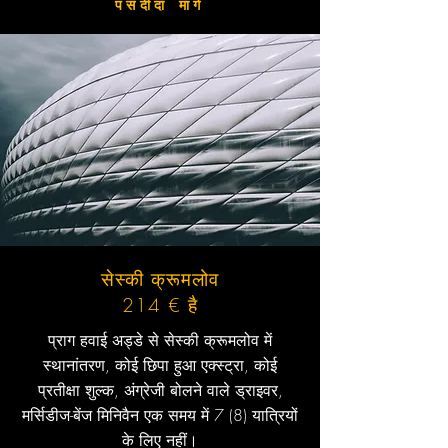
पसंदीदा मार्ग
सेस्की क्रूमलोव
214 € है
प्राग हवाई अड्डे से सेस्की क्रूमलोव में
स्थानांतरण, कोई छिपा हुआ एक्स्ट्रा, कोई
प्रतीक्षा शुल्क, अंग्रेजी बोलने वाले ड्राइवर,
मर्सिडीज-बेंज मिनिवैन एक समय में 7 (8) यात्रियों
के लिए नहीं।