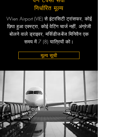
वैन टैक्सी सेवा
निर्धारित मूल्य
Wien Airport (VIE) से इंटरसिटी ट्रांसफर, कोई
छिपा हुआ एक्स्ट्रा, कोई वेटिंग चार्ज नहीं, अंग्रेजी
बोलने वाले ड्राइवर, मर्सिडीज-बेंज मिनिवैन एक
समय में 7 (8) यात्रियों को।
मूल्य सूची