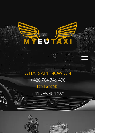
my
eu
taxi
WHATSAPP NOW ON
+420 704 746 490
TO BOOK
+41 765 484 260