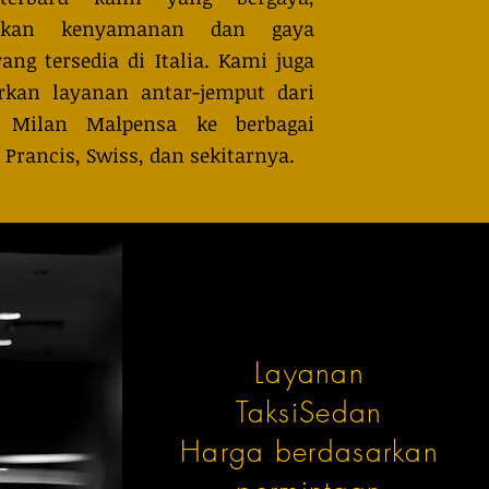
ikan kenyamanan dan gaya
yang tersedia di Italia. Kami juga
kan layanan antar-jemput dari
 Milan Malpensa ke berbagai
 Prancis, Swiss, dan sekitarnya.
Layanan
TaksiSedan
Harga berdasarkan