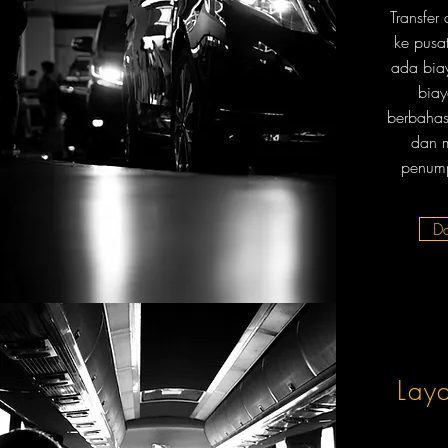
Transfer
ke pusat
ada biay
biay
berbahas
dan m
penump
D
Lay