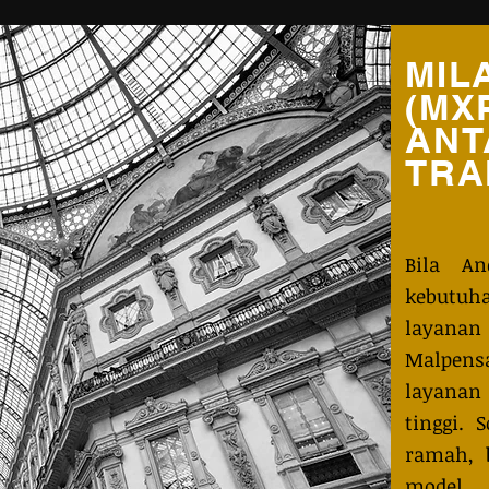
MIL
(MX
ANT
TRA
Bila A
kebutuh
layanan
Malpen
layanan 
tinggi. 
ramah, 
model 