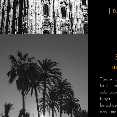
D
m
Transfer
ke St. T
ada biay
biaya 
berbahas
dan mob