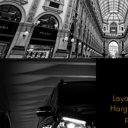
Laya
Harg