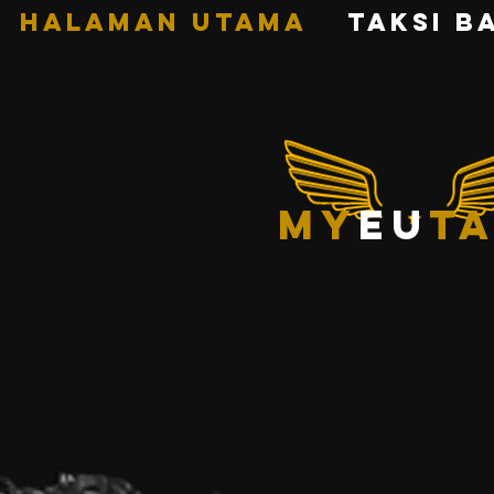
HALAMAN UTAMA
TAKSI B
my
eu
ta