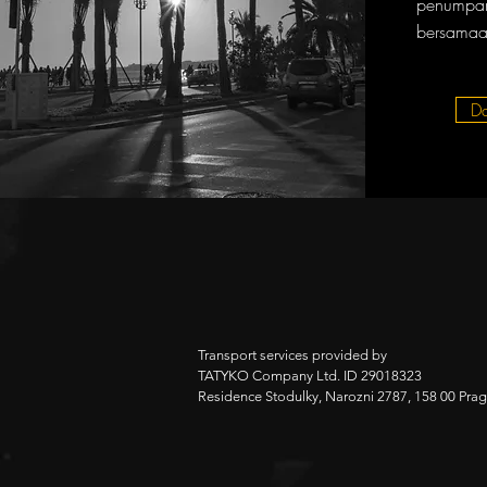
penump
bersamaa
D
Transport services provided by
TATYKO Company Ltd. ID 29018323
Residence Stodulky, Narozni 2787, 158 00 Pra