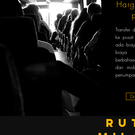
Harg
Transfer
ke pusat
ada biay
biaya 
berbahas
dan mob
penumpan
Da
Ru