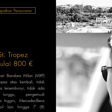
apatkan Penawaran
St. Tropez
ulai 800 €
 dari Bandara Milan (MXP)
ropez atau kembali, tidak
a tersembunyi, tidak ada
tunggu, pengemudi
a Inggris, Mercedes-Benz
il lain hingga 7 (8)