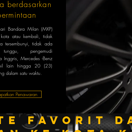
a berdasarkan
permintaan
 dari Bandara Milan (MXP)
 kota atau kembali, tidak
a tersembunyi, tidak ada
tunggu, pengemudi
a Inggris, Mercedes -Benz
il lain hingga 20 (23)
g dalam satu waktu.
patkan Penawaran
te favorit d