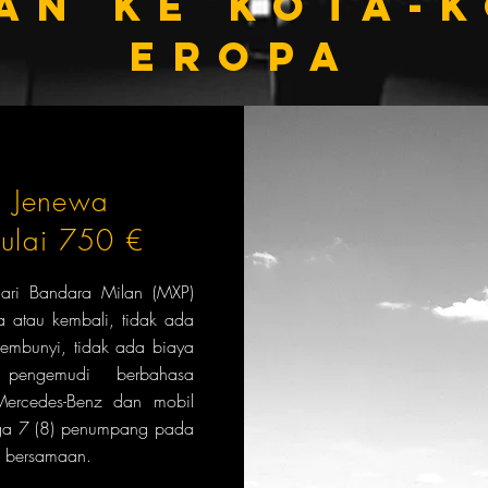
AN ke kota-
Eropa
Jenewa
ulai 750 €
 dari Bandara Milan (MXP)
a atau kembali, tidak ada
sembunyi, tidak ada biaya
 pengemudi berbahasa
 Mercedes-Benz dan mobil
gga 7 (8) penumpang pada
g bersamaan.