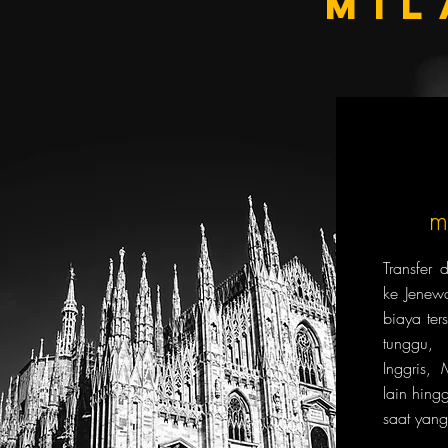
MIL
m
Transfer
ke Jenew
biaya ter
tunggu,
Inggris,
lain hin
saat yan