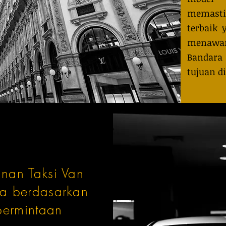
memast
terbaik 
menawar
Bandara
tujuan di
nan Taksi Van
a berdasarkan
permintaan