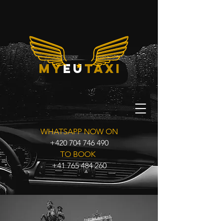
my
eu
taxi
WHATSAPP NOW ON
+420 704 746 490
TO BOOK
+41 765 484 260