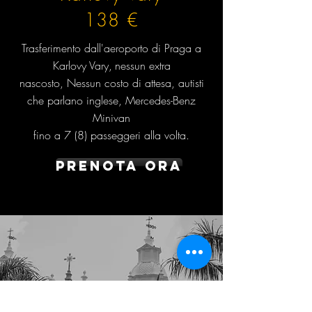
138 €
Trasferimento dall'aeroporto di Praga a
Karlovy Vary,
nessun extra
nascosto,
Nessun costo di attesa, autisti
che parlano inglese,
Mercedes-Benz
Minivan
fino a 7 (8) passeggeri alla volta.
Prenota ora