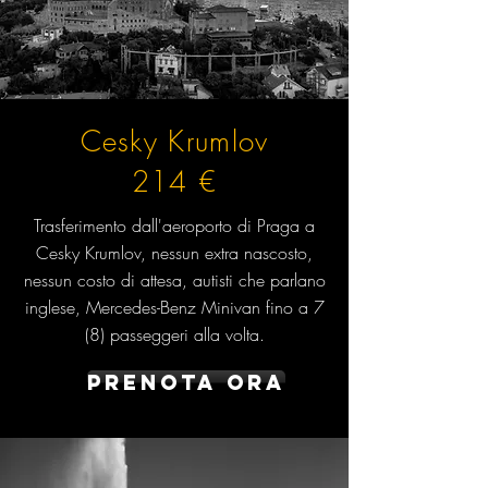
Cesky Krumlov
214 €
Trasferimento dall'aeroporto di Praga a
Cesky Krumlov, nessun extra nascosto,
nessun costo di attesa, autisti che parlano
inglese, Mercedes-Benz Minivan fino a 7
(8) passeggeri alla volta.
Prenota ora