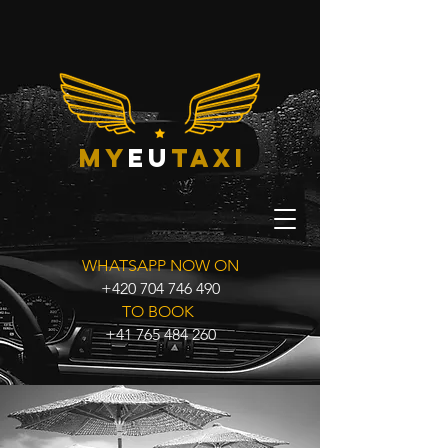
my
eu
taxi
WHATSAPP NOW ON
+420 704 746 490
TO BOOK
+41 765 484 260