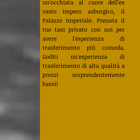
un'occhiata al cuore dell'ex
vasto impero asburgico, il
Palazzo Imperiale. Prenota il
tuo taxi privato con noi per
avere l'esperienza di
trasferimento più comoda.
Goditi un'esperienza di
trasferimento di alta qualità a
prezzi sorprendentemente
bassi!