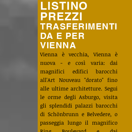
LISTINO
PREZZI
TRASFERIMENTI
DA E PER
VIENNA
Vienna è vecchia, Vienna è
nuova - e così varia: dai
magnifici edifici barocchi
all'Art Nouveau "dorato" fino
alle ultime architetture. Segui
le orme degli Asburgo, visita
gli splendidi palazzi barocchi
di Schönbrunn e Belvedere, o
passeggia lungo il magnifico
Ring Boulevard e dai