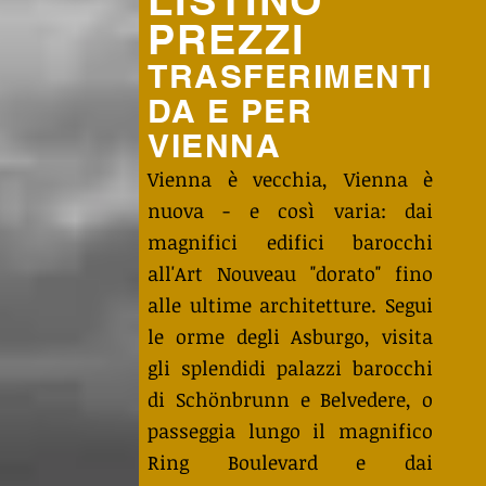
LISTINO
PREZZI
TRASFERIMENTI
DA E PER
VIENNA
Vienna è vecchia, Vienna è
nuova - e così varia: dai
magnifici edifici barocchi
all'Art Nouveau "dorato" fino
alle ultime architetture. Segui
le orme degli Asburgo, visita
gli splendidi palazzi barocchi
di Schönbrunn e Belvedere, o
passeggia lungo il magnifico
Ring Boulevard e dai