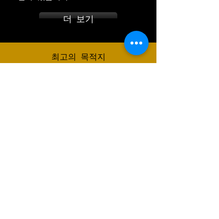
더 보기
최고의 목적지
Prague
Vienna
Budapest
Berlin
Dresden
Nuremberg
Munich
Passau
Curych
Salzburg
Paris
Amsterdam
Barcelona
Madrid