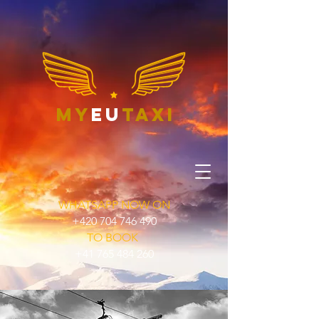
my
eu
taxi
WHATSAPP NOW ON
+420 704 746 490
TO BOOK
+41 765 484 260