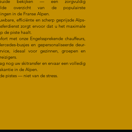
Guide bekijken — een zorgvuldig
telde overzicht van de populairste
ingen in de Franse Alpen.
wbare, efficiënte en scherp geprijsde Alps-
nsferdienst zorgt ervoor dat u het maximale
op de piste haalt.
mfort met onze Engelssprekende chauffeurs,
rcedes-busjes en gepersonaliseerde deur-
ervice, ideaal voor gezinnen, groepen en
reizigers.
g nog uw skitransfer en ervaar een volledig
vakantie in de Alpen.
de pistes — niet van de stress.