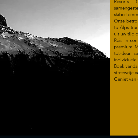
Resorts 
samenges
skibestemm
Onze betrou
to-Alps tra
uit uw tijd 
Reis in co
premium Me
tot-deur s
individuele 
Boek vandaa
stressvrije 
Geniet van 