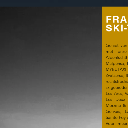
FRA
SKI
Geniet van
met onze 
Alpenluc
Malpensa, T
MYEUTAXI b
Zwitserse, 
rechtstree
skigebiede
Les Arcs, V
Les Deux 
Morzine & 
Gervais, 
Sainte-Foy 
Voor meer 