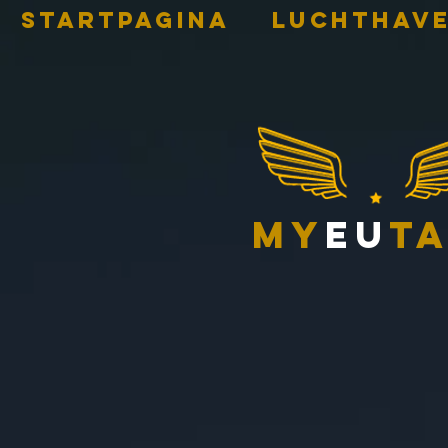
STARTPAGINA
Luchthave
my
eu
ta