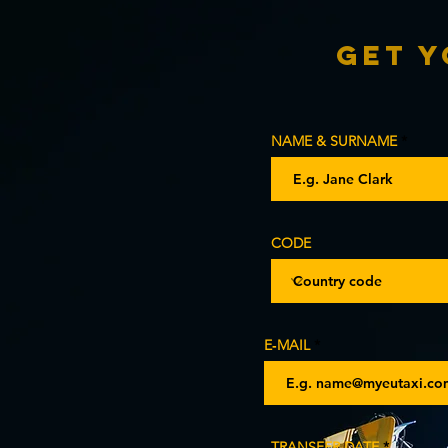
Get Y
NAME & SURNAME
CODE
E‑MAIL
r
TRANSFER DATE
*