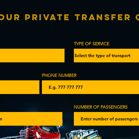
our Private Transfer
TYPE OF SERVICE
PHONE NUMBER
NUMBER OF PASSENGERS
PICK UP TIME