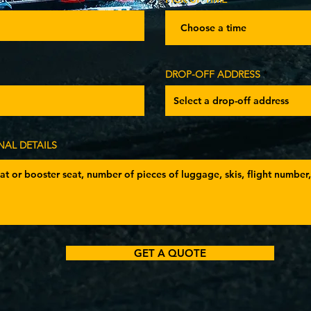
Choose a time
DROP-OFF ADDRESS
NAL DETAILS
GET A QUOTE