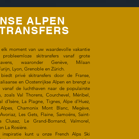
NSE ALPEN
-TRANSFERS
 elk moment van uw waardevolle vakantie
probleemloze skitransfers vanaf grote
hthavens, waaronder Genève, Milaan
urijn, Lyon, Grenoble en Zürich.
iedt privé skitransfers door de Franse,
Italiaanse en Oostenrijkse Alpen en brengt u
ks vanaf de luchthaven naar de populairste
n, zoals Val Thorens, Courchevel, Méribel,
al d’Isère, La Plagne, Tignes, Alpe d’Huez,
Alpes, Chamonix Mont Blanc, Megève,
Avoriaz, Les Gets, Flaine, Samoëns, Saint-
La Clusaz, Le Grand-Bornand, Valmorel,
en La Rosière.
inspiratie kunt u onze French Alps Ski