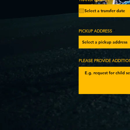
e
q
u
i
r
e
d
PICKUP ADDRESS
PLEASE PROVIDE ADDITIO