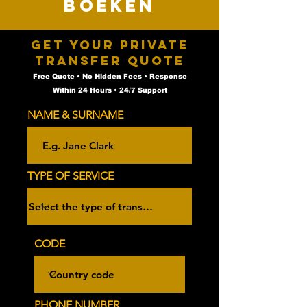
boeken
Get Your Private
Transfer Quote
Free Quote • No Hidden Fees • Response
Within 24 Hours • 24/7 Support
NAME & SURNAME
TYPE OF SERVICE
CODE
PHONE NUMBER