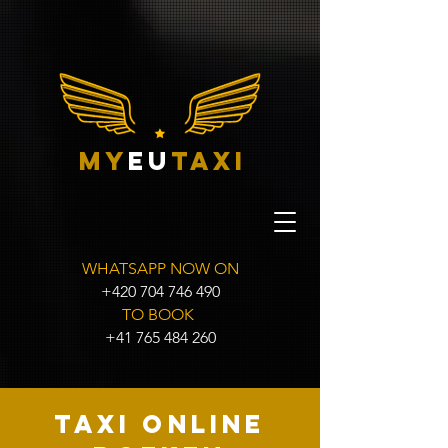
my
eu
taxi
WHATSAPP NOW ON
+420 704 746 490
TO BOOK
+41 765 484 260
Taxi online