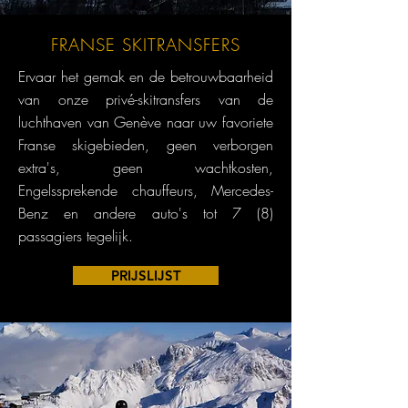
FRANSE SKITRANSFERS
Ervaar het gemak en de betrouwbaarheid
van onze privé-skitransfers van de
luchthaven van Genève naar uw favoriete
Franse skigebieden, geen verborgen
extra's, geen wachtkosten,
Engelssprekende chauffeurs, Mercedes-
Benz en andere auto's tot 7 (8)
passagiers tegelijk.
PRIJSLIJST