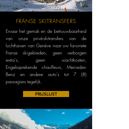
FRANSE SKITRANSFERS
Ervaar het gemak en de betrouwbaarheid
van onze privé-skitransfers van de
luchthaven van Genève naar uw favoriete
Franse skigebieden, geen verborgen
extra's, geen wachtkosten,
Engelssprekende chauffeurs, Mercedes-
Benz en andere auto's tot 7 (8)
passagiers tegelijk.
PRIJSLIJST