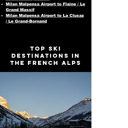
Milan Malpensa
Airport to Flaine / Le
Grand Massif
Milan Malpensa
Airport to La Clusaz
/ Le Grand-Bornand
Top Ski
Destinations in
the French Alps