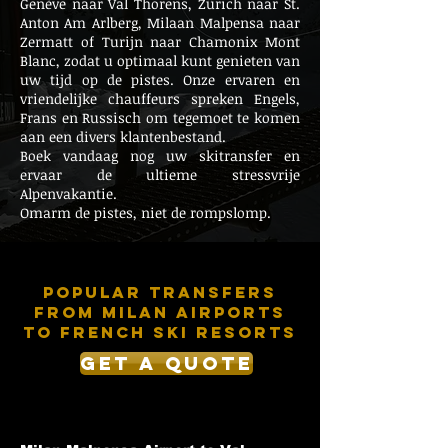
Genève naar Val Thorens, Zürich naar St.
Anton Am Arlberg, Milaan Malpensa naar
Zermatt of Turijn naar Chamonix Mont
Blanc, zodat u optimaal kunt genieten van
uw tijd op de pistes. Onze ervaren en
vriendelijke chauffeurs spreken Engels,
Frans en Russisch om tegemoet te komen
aan een divers klantenbestand.
Boek vandaag nog uw skitransfer en
ervaar de ultieme stressvrije
Alpenvakantie.
Omarm de pistes, niet de rompslomp.
Popular Transfers
from MILAN AirportS
to French Ski Resorts
get a quote