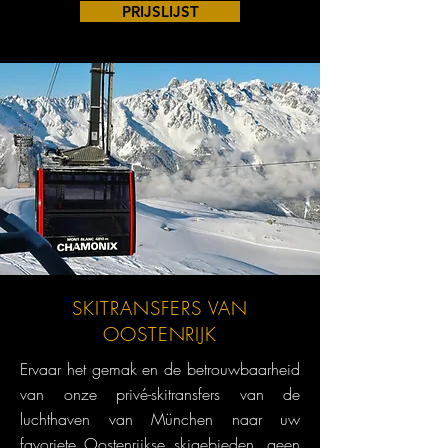
PRIJSLIJST
SKITRANSFERS VAN
OOSTENRIJK
Ervaar het gemak en de betrouwbaarheid
van onze privé-skitransfers van de
luchthaven van München naar uw
favoriete Oostenrijkse skigebieden, geen