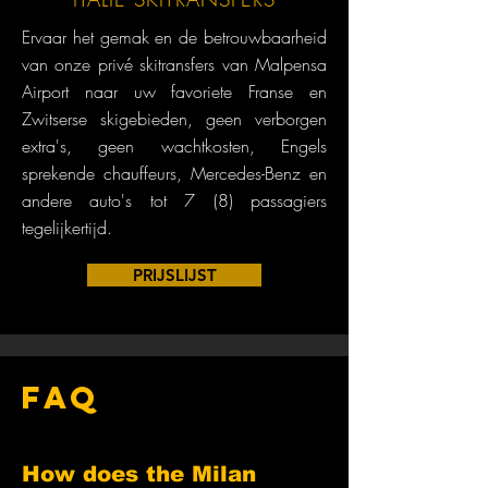
Ervaar het gemak en de betrouwbaarheid
van onze privé skitransfers van Malpensa
Airport naar uw favoriete Franse en
Zwitserse skigebieden, geen verborgen
extra's, geen wachtkosten, Engels
sprekende chauffeurs, Mercedes-Benz en
andere auto's tot 7 (8) passagiers
tegelijkertijd.
PRIJSLIJST
FAQ
How does the Milan