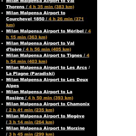
Milan Malpensa Airport to Val
Thorens /
4 h 35 min (383 km)
Milan Malpensa
Airport to
Courchevel 1850 /
4 h 26 min (371
km)
Milan Malpensa
Airport to Méribel /
4
h 15 min (363 km)
Milan Malpensa
Airport to Val
d’Isère /
4 h 56 min (405 km)
Milan Malpensa
Airport to Tignes /
4
h 54 min (403 km)
Milan Malpensa
Airport to Les Arcs
/
La Plagne (Paradiski)
Milan Malpensa
Airport to Les Deux
Alpes
Milan Malpensa Airport to La
Rosière /
4 h 50 min (393 km)
Milan Malpensa
Airport to Chamonix
/
2 h 41 min (235 km)
Milan Malpensa
Airport to Megève
/
3 h 14 min (264 km)
Milan Malpensa
Airport to Morzine
/
3 h 45 min (299 km)