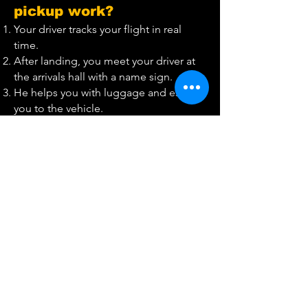
pickup work?
Your driver tracks your flight in real
time.
After landing, you meet your driver at
the arrivals hall with a name sign.
He helps you with luggage and escorts
you to the vehicle.
Enjoy a smooth, scenic journey across
Italy into the French Alps.
For early-morning or late-night arrivals,
our service operates 24/7.
Hotel pickups in Milan, Malpensa,
Bergamo and surrounding areas are
also available.
Please note that central Milan has
restricted traffic zones (ZTL).
If your hotel is located in this area, you
must inform the reception in advance
with the vehicle license plate to avoid