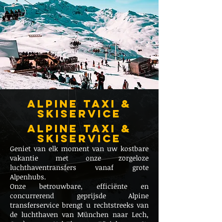
alpine taxi &
skiservice
alpine taxi &
skiservice
Geniet van elk moment van uw kostbare
vakantie met onze zorgeloze
luchthaventransfers vanaf grote
Alpenhubs.
Onze betrouwbare, efficiënte en
concurrerend geprijsde Alpine
transferservice brengt u rechtstreeks van
de luchthaven van München naar Lech,