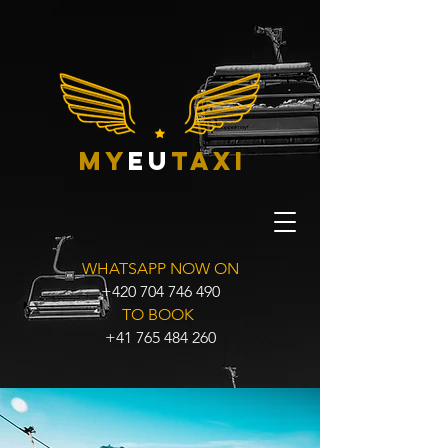
my
eu
taxi
WHATSAPP NOW ON
+420 704 746 490
TO BOOK
+41 765 484 260