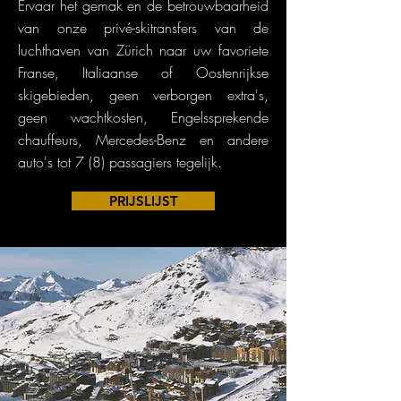
Ervaar het gemak en de betrouwbaarheid
van onze privé-skitransfers van de
luchthaven van Zürich naar uw favoriete
Franse, Italiaanse of Oostenrijkse
skigebieden, geen verborgen extra's,
geen wachtkosten, Engelssprekende
chauffeurs, Mercedes-Benz en andere
auto's tot 7 (8) passagiers tegelijk.
PRIJSLIJST