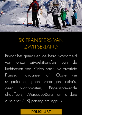
SKITRANSFERS VAN
ZWITSERLAND
Ervaar het gemak en de betrouwbaarheid
van onze privé-skitransfers van de
luchthaven van Zürich naar uw favoriete
Franse, Italiaanse of Oostenrijkse
skigebieden, geen verborgen extra's,
geen wachtkosten, Engelssprekende
chauffeurs, Mercedes-Benz en andere
auto's tot 7 (8) passagiers tegelijk.
PRIJSLIJST