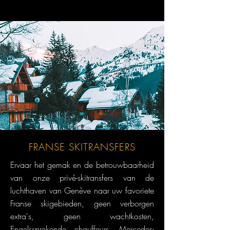
FRANSE SKITRANSFERS
Ervaar het gemak en de betrouwbaarheid
van onze privé-skitransfers van de
luchthaven van Genève naar uw favoriete
Franse skigebieden, geen verborgen
extra's, geen wachtkosten,
Engelssprekende chauffeurs, Mercedes-