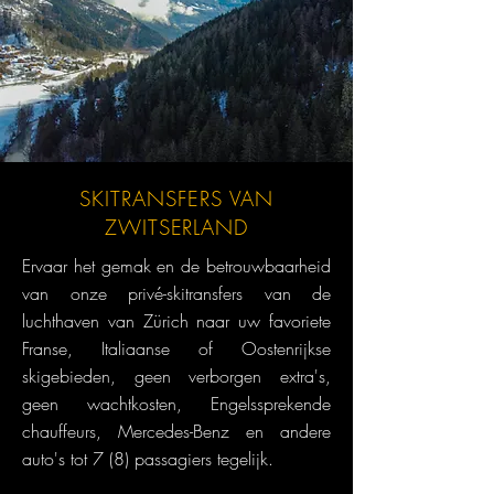
SKITRANSFERS VAN
ZWITSERLAND
Ervaar het gemak en de betrouwbaarheid
van onze privé-skitransfers van de
luchthaven van Zürich naar uw favoriete
Franse, Italiaanse of Oostenrijkse
skigebieden, geen verborgen extra's,
geen wachtkosten, Engelssprekende
chauffeurs, Mercedes-Benz en andere
auto's tot 7 (8) passagiers tegelijk.