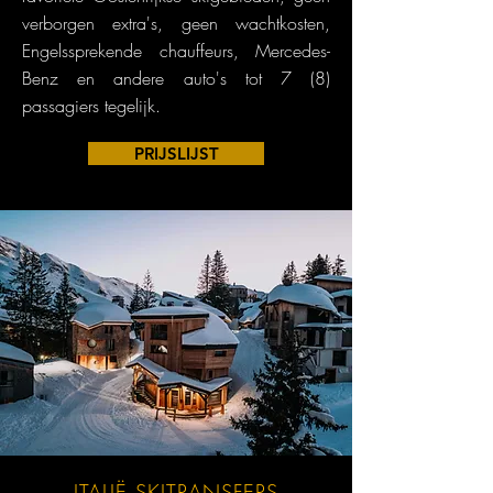
verborgen extra's, geen wachtkosten,
Engelssprekende chauffeurs, Mercedes-
Benz en andere auto's tot 7 (8)
passagiers tegelijk.
PRIJSLIJST
ITALIË SKITRANSFERS