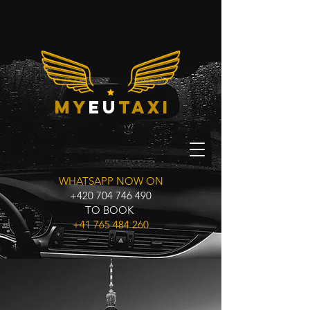
My
eu
taxi
WHATSAPP NOW ON
+420 704 746 490
TO BOOK
+41 765 484 260