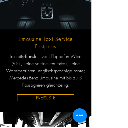
Limousine Taxi Service
Festpreis
Intercity-Transfers vom
Flughafen Wien
(VIE)
, keine versteckten Extras,
keine
Wartegebühren,
englischsprachige Fahrer,
Mercedes-Benz Limousine mit bis zu 3
Passagieren gleichzeitig.
PREISLISTE