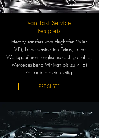
Van Taxi Service
Festpreis
Intercity-Transfers vom Flughafen Wien
(VIE), keine versteckten Extras, keine
Wartegebühren, englischsprachige Fahrer,
Mercedes-Benz Minivan bis zu 7 (8)
Passagiere gleichzeitig.
PREISLISTE