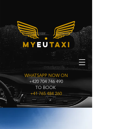
My
eu
taxi
WHATSAPP NOW ON
+420 704 746 490
TO BOOK
+41 765 484 260