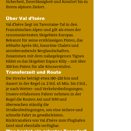
Sicherheit, Zuverlässigkeit und Komfort bis zu
Ihrem alpinen Zielort.
Über Val d’Isère
Val d’Isère liegt im Tarentaise-Tal in den
Französischen Alpen und gilt als eines der
renommiertesten Skigebiete Europas.
Bekannt für seine erstklassigen Pisten, das
lebhafte Après-Ski, luxuriöse Chalets und
atemberaubende Berglandschaften.
Zusammen mit dem nahegelegenen Tignes
bildet es das Skigebiet Espace Killy – mit über
300 km Pisten für alle Könnerstufen.
Transferzeit und Route
Die Strecke beträgt etwa 180–220 km und
dauert in der Regel ca. 2 Std. 45 Min. bis 3 Std.,
je nach Wetter- und Verkehrsbedingungen.
Unsere erfahrenen Fahrer nehmen in der
Regel die Routen A41 und N90 und
überwachen ständig die
Straßenbedingungen, um eine sichere und
schnelle Fahrt zu gewährleisten.
Rücktransfers von Val d’Isère zum Flughafen
Genf sind ebenfalls verfügbar.