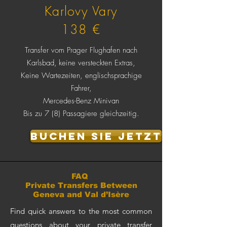
Karlovy Vary
138 €
Transfer vom Prager Flughafen nach
Karlsbad,
keine versteckten Extras,
Keine Wartezeiten, englischsprachige
Fahrer,
Mercedes-Benz Minivan
Bis zu 7 (8) Passagiere gleichzeitig.
buchen Sie jetzt
FAQ
Private Transfers Between
Geneva and Val d’Isère
Find quick answers to the most common
questions about your private transfer