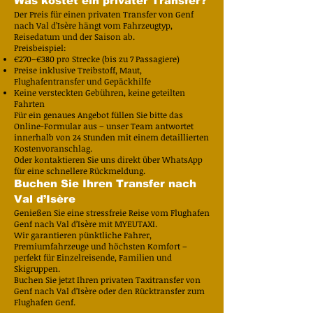
Was kostet ein privater Transfer?
Der Preis für einen privaten Transfer von Genf
nach Val d’Isère hängt vom Fahrzeugtyp,
Reisedatum und der Saison ab.
Preisbeispiel:
€270–€380 pro Strecke (bis zu 7 Passagiere)
Preise inklusive Treibstoff, Maut,
Flughafentransfer und Gepäckhilfe
Keine versteckten Gebühren, keine geteilten
Fahrten
Für ein genaues Angebot füllen Sie bitte das
Online-Formular aus – unser Team antwortet
innerhalb von 24 Stunden mit einem detaillierten
Kostenvoranschlag.
Oder kontaktieren Sie uns direkt über WhatsApp
für eine schnellere Rückmeldung.
Buchen Sie Ihren Transfer nach
Val d’Isère
Genießen Sie eine stressfreie Reise vom Flughafen
Genf nach Val d’Isère mit MYEUTAXI.
Wir garantieren pünktliche Fahrer,
Premiumfahrzeuge und höchsten Komfort –
perfekt für Einzelreisende, Familien und
Skigruppen.
Buchen Sie jetzt Ihren privaten Taxitransfer von
Genf nach Val d’Isère oder den Rücktransfer zum
Flughafen Genf.