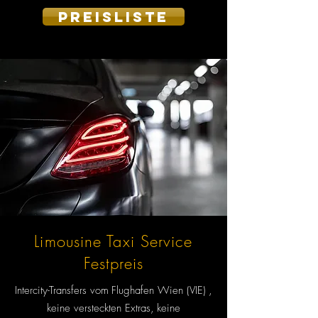
PREISLISTE
Limousine Taxi Service
Festpreis
Intercity-Transfers vom
Flughafen Wien (VIE)
,
keine versteckten Extras,
keine