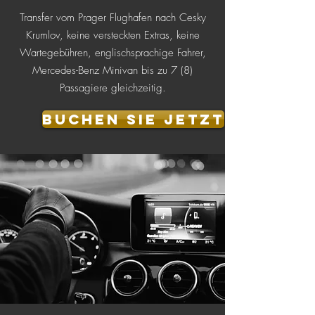
Transfer vom Prager Flughafen nach Cesky
Krumlov, keine versteckten Extras, keine
Wartegebühren, englischsprachige Fahrer,
Mercedes-Benz Minivan bis zu 7 (8)
Passagiere gleichzeitig.
buchen Sie jetzt