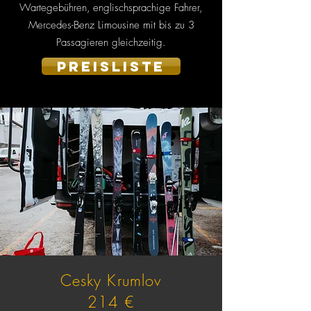
Wartegebühren,
englischsprachige Fahrer,
Mercedes-Benz Limousine mit bis zu 3
Passagieren gleichzeitig.
PREISLISTE
Cesky Krumlov
214 €