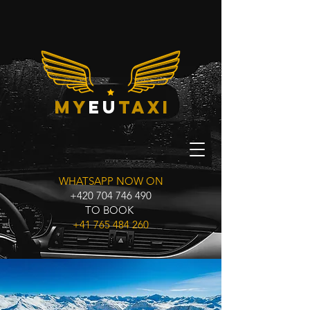
My
eu
taxi
WHATSAPP NOW ON
+420 704 746 490
TO BOOK
+41 765 484 260