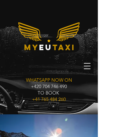
My
eu
taxi
WHATSAPP NOW ON
+420 704 746 490
TO BOOK
+41 765 484 260