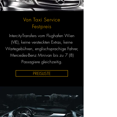
Van Taxi Service
Festpreis
Intercity-Transfers vom Flughafen Wien
(VIE), keine versteckten Extras, keine
Wartegebühren, englischsprachige Fahrer,
Mercedes-Benz Minivan bis zu 7 (8)
Passagiere gleichzeitig.
PREISLISTE