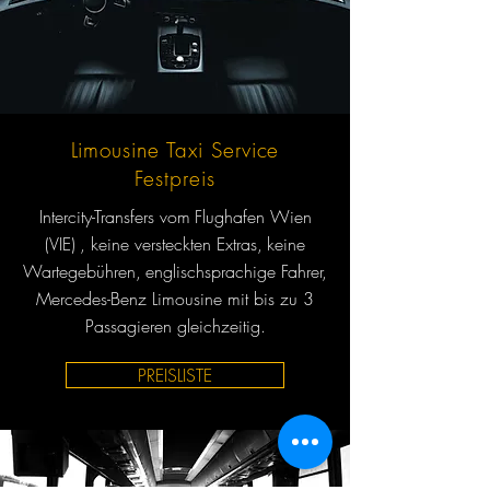
Limousine Taxi Service
Festpreis
Intercity-Transfers vom
Flughafen Wien
(VIE)
, keine versteckten Extras,
keine
Wartegebühren,
englischsprachige Fahrer,
Mercedes-Benz Limousine mit bis zu 3
Passagieren gleichzeitig.
PREISLISTE