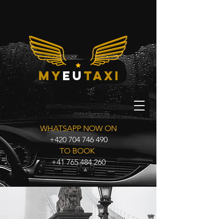
my
eu
taxi
WHATSAPP NOW ON
+420 704 746 490
TO BOOK
+41 765 484 260