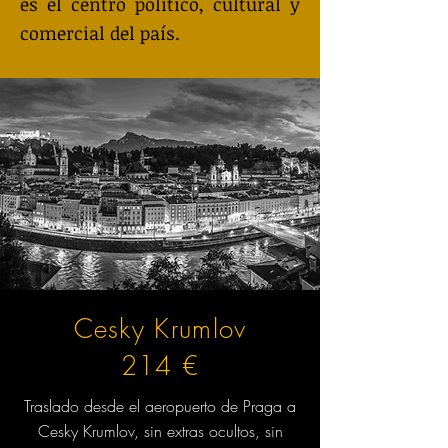
es el centro político, cultural y
comercial del país.
Cesky Krumlov
214 €
Traslado desde el aeropuerto de Praga a
Cesky Krumlov, sin extras ocultos, sin