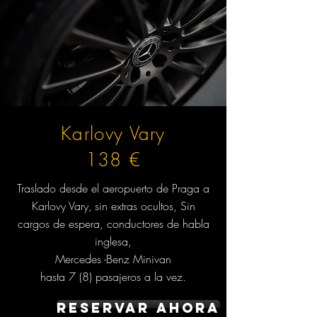
Karlovy Vary
138 €
Traslado desde el aeropuerto de Praga a
Karlovy Vary,
sin extras ocultos,
Sin
cargos de espera, conductores de habla
inglesa,
Mercedes -Benz Minivan
hasta 7 (8) pasajeros a la vez.
Reservar ahora