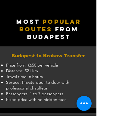
MOST
POPULAR
ROUTES
FROM
BUDAPEST
Budapest to Krakow Transfer
Price from: €650 per vehicle
Distance: 521 km
Travel time: 6 hours
Service: Private door to door with
professional chauffeur
Passengers: 1 to 7 passengers
Fixed price with no hidden fees
Budapest to Venice Transfer
Price from: €800 per vehicle