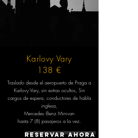
Karlovy Vary
138 €
Traslado desde el aeropuerto de Praga a
Karlovy Vary,
sin extras ocultos,
Sin
cargos de espera, conductores de habla
inglesa,
Mercedes -Benz Minivan
hasta 7 (8) pasajeros a la vez.
Reservar ahora