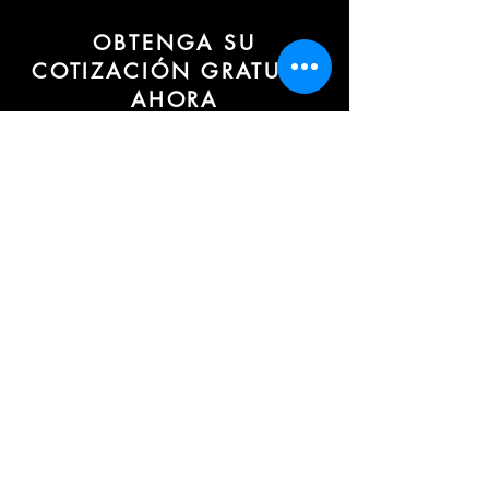
OBTENGA SU
COTIZACIÓN GRATUITA
AHORA
Nuestro formulario de cotización
rápido y sencillo hace que la reserva
sea más fácil y eficiente. Su consulta
será respondida tan pronto como
complete este formulario. El tiempo de
respuesta típico es de
aproximadamente 60 minutos.
Reservar su traslado con anticipación
es la forma más conveniente y libre de
estrés de llegar a su destino. Nuestros
servicios son ideales para quienes
buscan comodidad, flexibilidad y
seguridad al viajar. Ofrecemos
recorridos de un día o de varios días
por toda Europa. Nuestros conductores