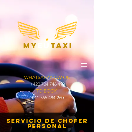
my
eu
taxi
WHATSAPP NOW ON
+420 704 746 490
TO BOOK
+41 765 484 260
Servicio de chofer
personal