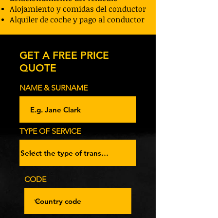
Alojamiento y comidas del conductor
Alquiler de coche y pago al conductor
GET A FREE PRICE
QUOTE
NAME & SURNAME
TYPE OF SERVICE
CODE