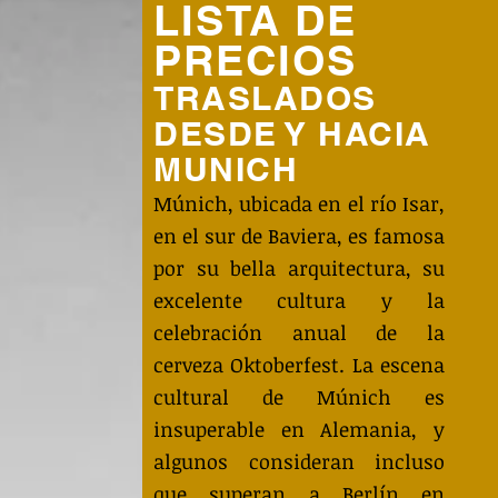
LISTA DE
PRECIOS
TRASLADOS
DESDE Y HACIA
MUNICH
Múnich, ubicada en el río Isar,
en el sur de Baviera, es famosa
por su bella arquitectura, su
excelente cultura y la
celebración anual de la
cerveza Oktoberfest. La escena
cultural de Múnich es
insuperable en Alemania, y
algunos consideran incluso
que superan a Berlín en