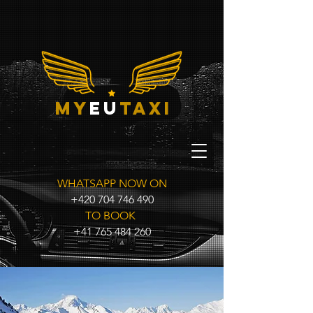
my
eu
taxi
WHATSAPP NOW ON
+420 704 746 490
TO BOOK
+41 765 484 260