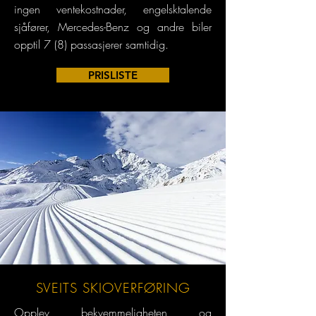
ingen ventekostnader, engelsktalende
sjåfører, Mercedes-Benz og andre biler
opptil 7 (8) passasjerer samtidig.
PRISLISTE
SVEITS SKIOVERFØRING
Opplev bekvemmeligheten og