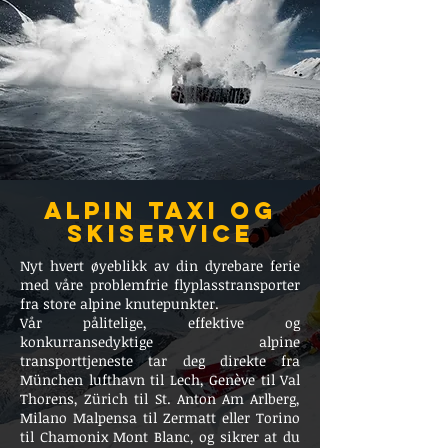
alpin taxi og
skiservice
Nyt hvert øyeblikk av din dyrebare ferie
med våre problemfrie flyplasstransporter
fra store alpine knutepunkter.
Vår pålitelige, effektive og
konkurransedyktige alpine
transporttjeneste tar deg direkte fra
München lufthavn til Lech, Genève til Val
Thorens, Zürich til St. Anton Am Arlberg,
Milano Malpensa til Zermatt eller Torino
til Chamonix Mont Blanc, og sikrer at du