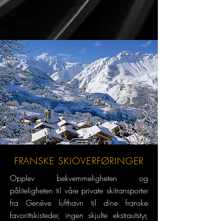
FRANSKE SKIOVERFØRINGER
Opplev bekvemmeligheten og
påliteligheten til våre private skitransporter
fra Genève lufthavn til dine franske
favorittskisteder, ingen skjulte ekstrautstyr,