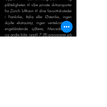
påliteligheten til våre private skitransporter
fra Zürich lufthavn til dine favoritt-skisteder
i Frankrike, Italia eller Østerrike, ingen
skjulte ekstrautstyr, ingen ventekostnader,
engelsktalende sjåfører, Mercedes-Benz
og andre biler opptil 7 (8) passasjerer på
samme tid.
PRISLISTE