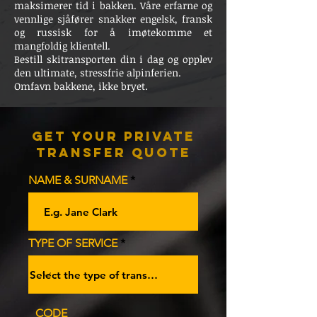
maksimerer tid i bakken. Våre erfarne og
vennlige sjåfører snakker engelsk, fransk
og russisk for å imøtekomme et
mangfoldig klientell.
Bestill skitransporten din i dag og opplev
den ultimate, stressfrie alpinferien.
Omfavn bakkene, ikke bryet.
Get Your Private
Transfer Quote
NAME & SURNAME
TYPE OF SERVICE
CODE