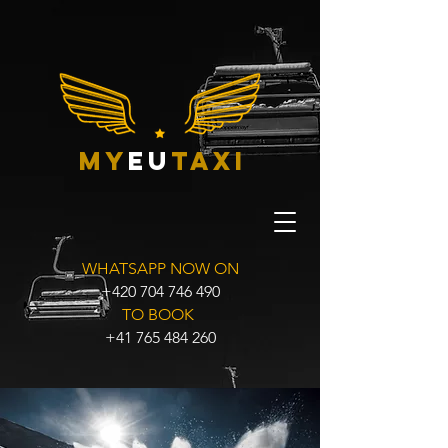
my
eu
taxi
WHATSAPP NOW ON
+420 704 746 490
TO BOOK
+41 765 484 260